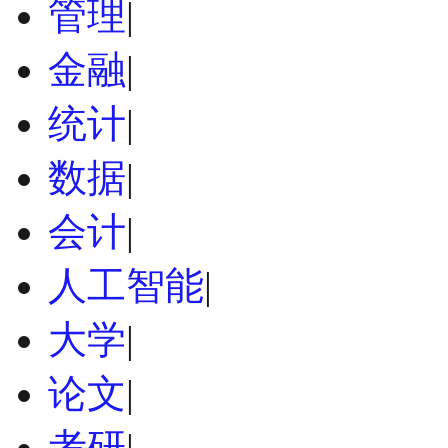
管理
|
金融
|
统计
|
数据
|
会计
|
人工智能
|
大学
|
论文
|
考研
|