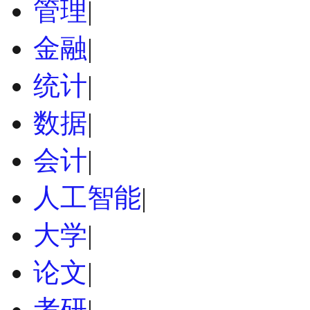
管理
|
金融
|
统计
|
数据
|
会计
|
人工智能
|
大学
|
论文
|
考研
|