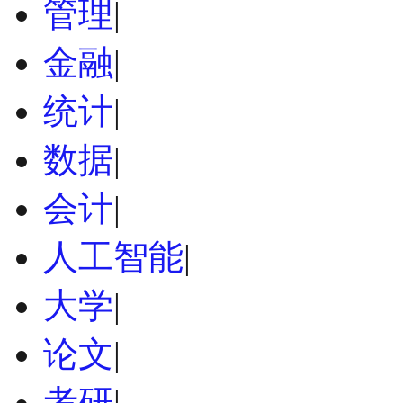
管理
|
金融
|
统计
|
数据
|
会计
|
人工智能
|
大学
|
论文
|
考研
|