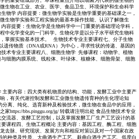
物学的重要组成部分。本课程重点介绍以细菌为代表的微生物的
微生物在工业、农业、医学、食品卫生、环境保护和生命科学
微生物学 内容提要：微生物学实验是生物学重要的基础课之一，
生物学实验和工程实验的最基本操作技能、认识了解微生
 内容提要：生物化学是生物科学中一门重要的基础理论学科，
程中化学变化的一门科学。生物化学是以分子水平研究生物科
，掌握实验基本技术。 生物技术专业主要课程七、分子生物
以遗传物质（DNA或RNA）为中心，寻求性状的传递、基因的
物技术专业主要课程八、细胞生物学 先修课程：动物学、植物
质与细胞内膜系统、线粒体、叶绿体、核糖体、细胞骨架、细胞
学 主要内容：四大类有机物质的结构、功能，发酵工业中主要产
响，有关代谢控制发酵和工业微生物遗传育种的生化理论知
物的分离、纯化、选育新种及检验技术，微生物在食品中的应用，
bs.pinggu.org/jg/ 转载请注明出处 食品生物技术专业
化交流器、发酵工艺控制，以及掌握发酵工厂生产工艺设计的基
主要课程四、生物工程概论 主要内容：基因工程、酶工程、细胞
龙去脉、研究现状、发展方向和相应对策以及对一个国家在政
原料的种类及性质、大曲酒生产工艺、麸曲白酒生产工艺、低度白