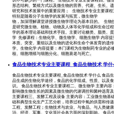
识不可缺少的一门课程。 生物技术专业主要课程四、微
形态结构、繁殖方式以及微生物的营养、代谢、生长、遗
研究和技术发展中的重要应用； 生物技术专业主要课程
特别是随着分子生物学的发展与拓宽，微生物学 方
物，加深理解课堂讲授微生物学理论为基本目的。 生物
是研究微生物、植物、动物及人体等化学组成和生命过程
学的基本理论基础和技术手段。主要讨论糖类、脂类、蛋
学 先修课程：生物化学、微生物学、细胞生物学 内容
本质、突变、重组以及生物的进化和生命个体发育的遗传
学、生物化学 内容提要：本门课程为生物制药专业的必
核、细胞增殖与细胞分化、细胞衰老与死亡。
食品生物技术专业主要课程_食品生物技术 学什
食品生物技术专业主要课程_食品生物技术 学什么 食品
品生成的生物化学途径，食品的化学组成、性质、以及食
识。 食品生物技术专业主要课程二、微生物学 主要内
影响微生物生长的因素及微生物的代谢调控和菌种选育及微生物与废
主要课程三、发酵工程及设备 主要内容：工业微生物基
础和典型生化生产工艺分析，培养过程中氧的供需和传递
工程、发酵工程；生物技术与农业、与食品、与人类健康
治、经济、军事、文化等社会各方面的深刻影响。 食品