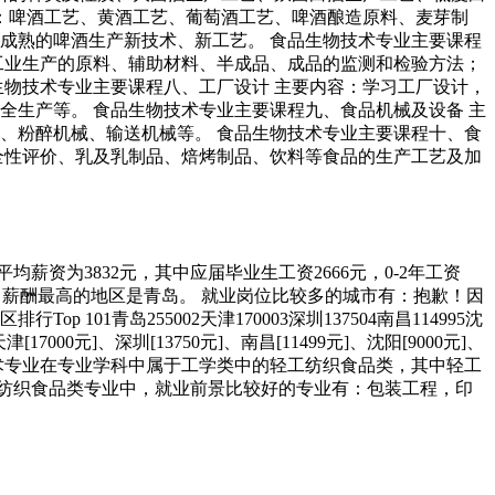
：啤酒工艺、黄酒工艺、葡萄酒工艺、啤酒酿造原料、麦芽制
成熟的啤酒生产新技术、新工艺。 食品生物技术专业主要课程
工业生产的原料、辅助材料、半成品、成品的监测和检验方法；
生物技术专业主要课程八、工厂设计 主要内容：学习工厂设计，
全生产等。 食品生物技术专业主要课程九、食品机械及设备 主
、粉醉机械、输送机械等。 食品生物技术专业主要课程十、食
全性评价、乳及乳制品、焙烤制品、饮料等食品的生产工艺及加
均薪资为3832元，其中应届毕业生工资2666元，0-2年工资
法统计。薪酬最高的地区是青岛。 就业岗位比较多的城市有：抱歉！因
01青岛255002天津170003深圳137504南昌114995沈
[17000元]、深圳[13750元]、南昌[11499元]、沈阳[9000元]、
名 轻工生物技术专业在专业学科中属于工学类中的轻工纺织食品类，其中轻工
轻工纺织食品类专业中，就业前景比较好的专业有：包装工程，印