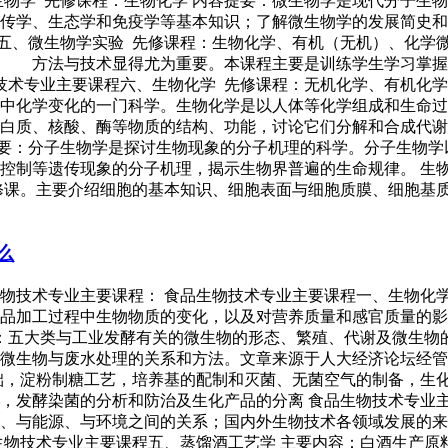
生物学 先修课程：生物化学 内容提要：微生物学是现代分子生
传学、生态学和免疫学等基本知识；了解微生物学的发展简史和
五、微生物学实验 先修课程：生物化学、有机（无机）、化学
法与技术显得尤为重要。本课程主要是训练学生学习掌握微
技术专业主要课程六、生物化学 先修课程：无机化学、有机化学
中化学变化的一门科学。生物化学是以人体等化学组成和生命过
白质、核酸、酶等物质的结构、功能，讨论它们分解和合成代谢
提要：分子生物学是探讨生物现象的分子机理的科学。分子生物学
控制等遗传现象的分子机理，揭示生物界普遍的生命规律。 生
修课。主要介绍细胞的基本知识、细胞表面与细胞质膜、细胞基
么
生物技术专业主要课程： 食品生物技术专业主要课程一、生物化
品加工过程中生物物质的变化，以及对营养质量和感官质量的影
容：五大类与工业发酵有关的微生物的形态、繁殖、代谢及微生
水处理的关系和方法。文章来源于人大经济论坛经管之家https://b
础，淀粉制糖工艺，培养基的配制和灭菌、无菌空气的制备，生
，发酵染菌的分析和防治及生化产品的分离 食品生物技术专业
、与能源、与环境之间的关系；国内外生物技术各领域发展的来
生物技术专业主要课程五、蒸馏酒工艺学 主要内容：白酒生产