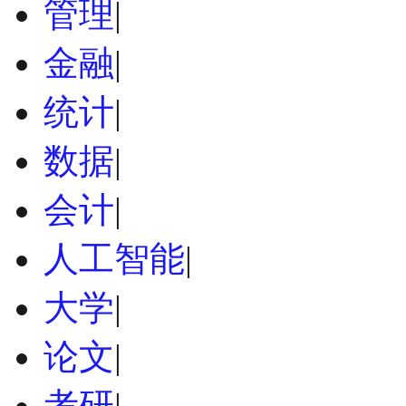
管理
|
金融
|
统计
|
数据
|
会计
|
人工智能
|
大学
|
论文
|
考研
|