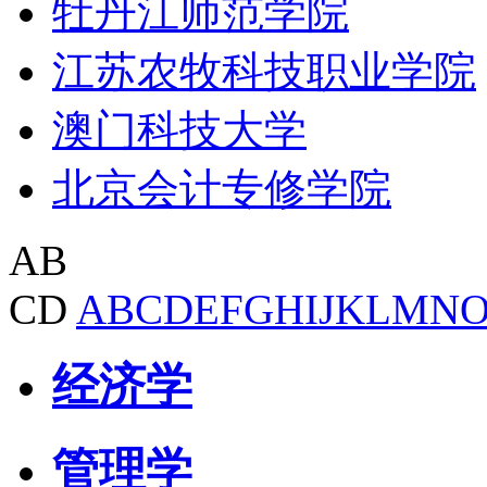
牡丹江师范学院
江苏农牧科技职业学院
澳门科技大学
北京会计专修学院
AB
CD
A
B
C
D
E
F
G
H
I
J
K
L
M
N
经济学
管理学