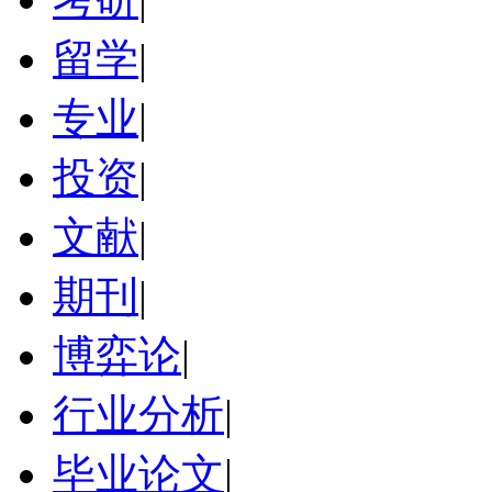
留学
|
专业
|
投资
|
文献
|
期刊
|
博弈论
|
行业分析
|
毕业论文
|