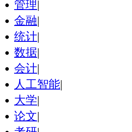
管理
|
金融
|
统计
|
数据
|
会计
|
人工智能
|
大学
|
论文
|
考研
|