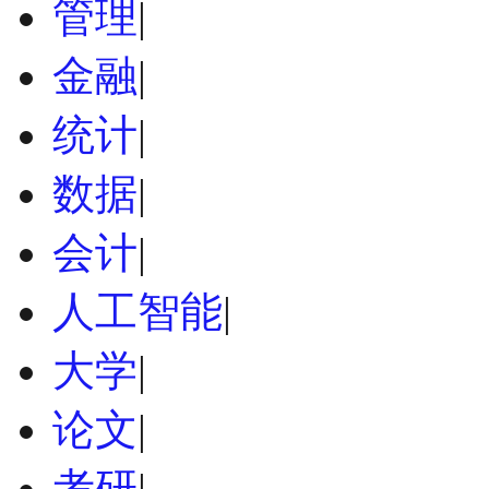
管理
|
金融
|
统计
|
数据
|
会计
|
人工智能
|
大学
|
论文
|
考研
|