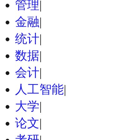
管理
|
金融
|
统计
|
数据
|
会计
|
人工智能
|
大学
|
论文
|
考研
|