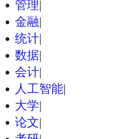
管理
|
金融
|
统计
|
数据
|
会计
|
人工智能
|
大学
|
论文
|
考研
|