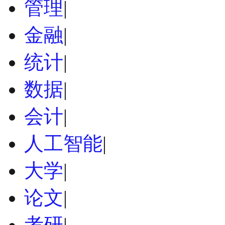
管理
|
金融
|
统计
|
数据
|
会计
|
人工智能
|
大学
|
论文
|
考研
|