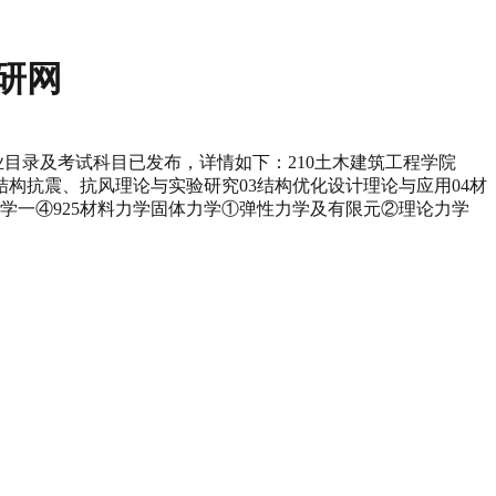
研网
业目录及考试科目已发布，详情如下：210土木建筑工程学院
大型结构抗震、抗风理论与实验研究03结构优化设计理论与应用04材
1数学一④925材料力学固体力学①弹性力学及有限元②理论力学