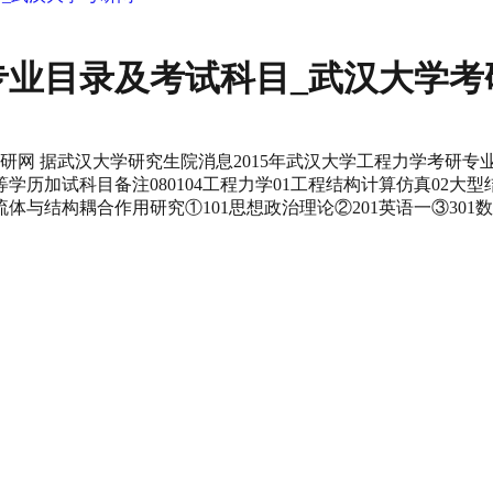
研专业目录及考试科目_武汉大学考
考研网 据武汉大学研究生院消息2015年武汉大学工程力学考研专
等学历加试科目备注080104工程力学01工程结构计算仿真02
体与结构耦合作用研究①101思想政治理论②201英语一③30