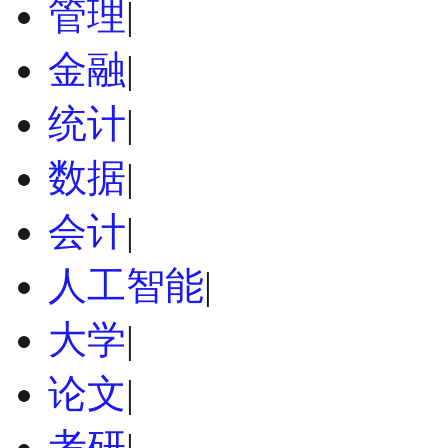
管理
|
金融
|
统计
|
数据
|
会计
|
人工智能
|
大学
|
论文
|
考研
|