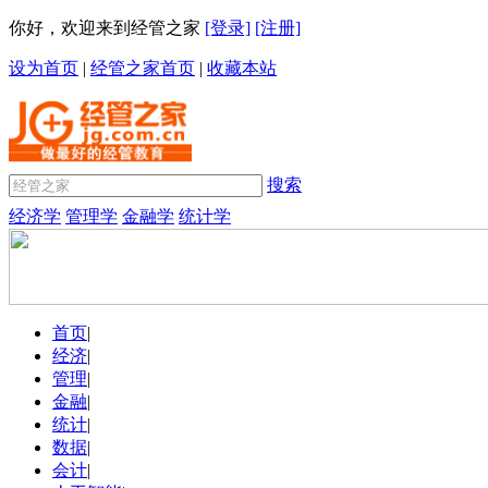
你好，欢迎来到经管之家
[登录]
[注册]
设为首页
|
经管之家首页
|
收藏本站
搜索
经济学
管理学
金融学
统计学
首页
|
经济
|
管理
|
金融
|
统计
|
数据
|
会计
|