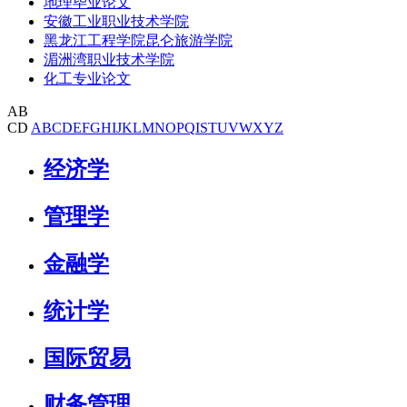
地理毕业论文
安徽工业职业技术学院
黑龙江工程学院昆仑旅游学院
湄洲湾职业技术学院
化工专业论文
AB
CD
A
B
C
D
E
F
G
H
I
J
K
L
M
N
O
P
Q
I
S
T
U
V
W
X
Y
Z
经济学
管理学
金融学
统计学
国际贸易
财务管理