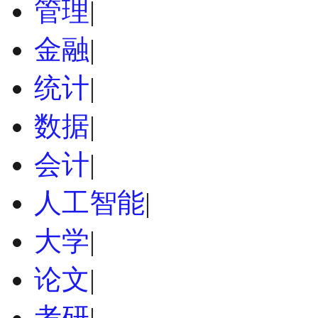
管理
|
金融
|
统计
|
数据
|
会计
|
人工智能
|
大学
|
论文
|
考研
|