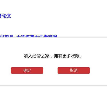
务论文
考试科目_大连海事大学考研网
学习《西方经济学》的目的？
加入经管之家，拥有更多权限。
确定
取消