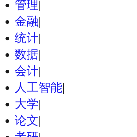
管理
|
金融
|
统计
|
数据
|
会计
|
人工智能
|
大学
|
论文
|
考研
|