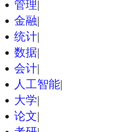
管理
|
金融
|
统计
|
数据
|
会计
|
人工智能
|
大学
|
论文
|
考研
|