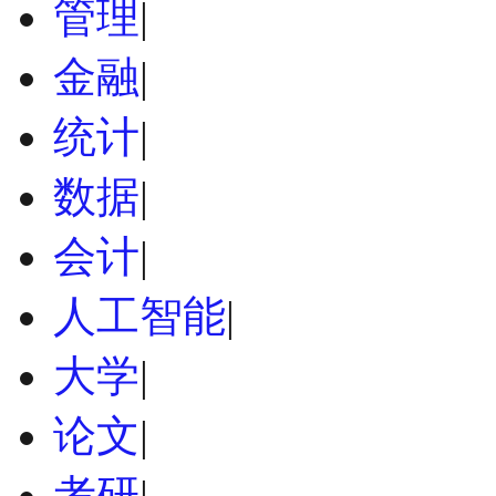
管理
|
金融
|
统计
|
数据
|
会计
|
人工智能
|
大学
|
论文
|
考研
|