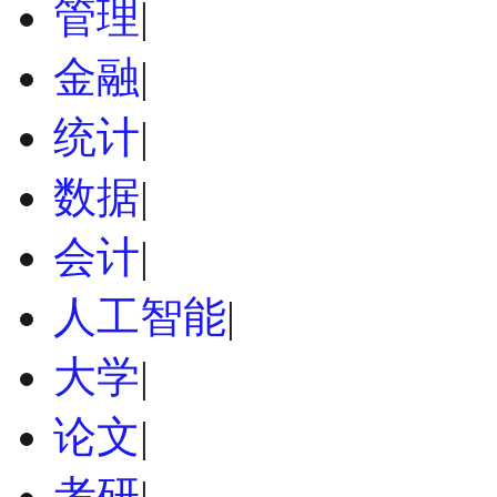
管理
|
金融
|
统计
|
数据
|
会计
|
人工智能
|
大学
|
论文
|
考研
|