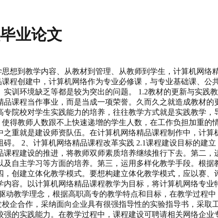
程毕业论文
教学思想到教学内容、从教材到管理、从教师到学生，计算机网络
络精品课程创建中，计算机网络作为专业必修课，与专业基础课、
实训环境缺乏等都是较为突出的问题。 1.2教材的更新与实践
精品课程当作事业，而是当成一项荣誉。久而久之就造成教材的
高专院校对学生实践能力的培养，往往教学方式就是实践教学，
扩招，使得教师人数跟不上快速递增的学生人数，在工作负担加重
中之重就是建设师资队伍。在计算机网络精品课程制作中，计算
。 2、计算机网络精品课程改革实践 2.1课程建设目标的建
品课程建设的推进，将教师双师素质培养继续推行下去。第二，
以及自主学习等方面的培养。第三，运用多样化教学手段。根据
四，创建立体化教学模式。要想构建立体化教学模式，应以赛、
内容。以计算机网络精品课程教学为目标，将计算机网络专业特长
务驱动教学理念，根据高职高专的教学特点和目标，在教学过程中
极开发校企合作，采纳面向企业具有很强指导性的实验指导书，采
较强的实践能力。在教学过程中，课程建设可聘请相关网络企业