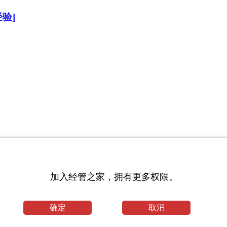
验]
源论文格式
加入经管之家，拥有更多权限。
的第一个问题
确定
取消
生招生调剂公告_长治医学院考研网