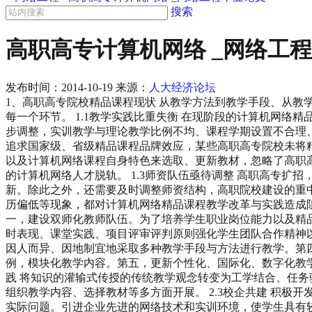
搜索
高职高专计算机网络 _网络工
发布时间：
2014-10-19
来源：
人大经济论坛
1、高职高专院校精品课程现状 从教学方法到教学手段、从
每一个环节。 1.1教学实践比重失衡 在现阶段的计算机网
步调整，实训教学与理论教学比例不均、课程学期设置不合理、
追求国家级、省级精品课程品牌效应，某些高职高专院校未将
以及计算机网络课程自身特色来选取、更新教材，忽略了高职
的计算机网络人才脱轨。 1.3师资队伍亟待调整 高职高专
新。除此之外，还需要及时调整师资结构，高职院校建设的重
历偏低等现象，都对计算机网络精品课程教学改革与实践造成阻碍
一，建设双师化教师队伍。为了培养学生职业岗位能力以及精
时表现、课堂实践、项目评审评判原则强化学生团队合作精神
因人而异、因地制宜地采取多种教学手段与方法进行教学。第
例，模块化教学内容。第五，更新个性化、国际化、数字化教学
践 将知识的灌输式传授的传统教学观念转变为工学结合、任
组织教学内容、选择教材等多方面开展。 2.3校企共建 积
实际问题。引进企业先进的网络技术和实训环境，使学生具有