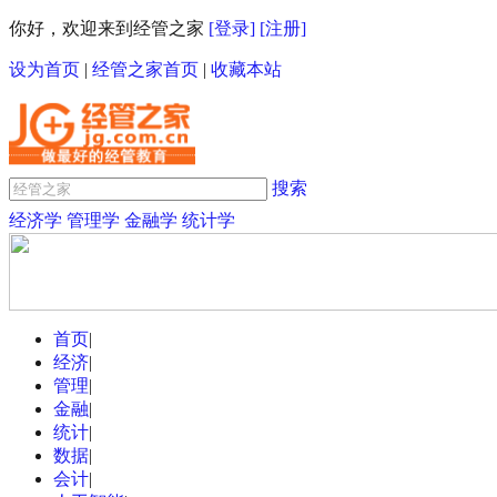
你好，欢迎来到经管之家
[登录]
[注册]
设为首页
|
经管之家首页
|
收藏本站
搜索
经济学
管理学
金融学
统计学
首页
|
经济
|
管理
|
金融
|
统计
|
数据
|
会计
|