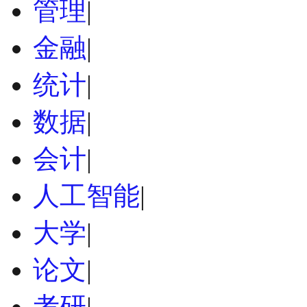
管理
|
金融
|
统计
|
数据
|
会计
|
人工智能
|
大学
|
论文
|
考研
|