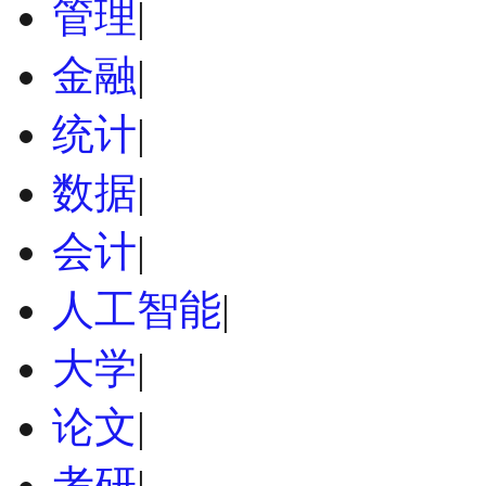
管理
|
金融
|
统计
|
数据
|
会计
|
人工智能
|
大学
|
论文
|
考研
|