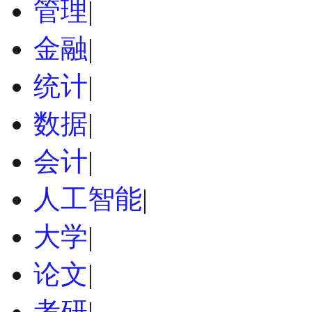
管理
|
金融
|
统计
|
数据
|
会计
|
人工智能
|
大学
|
论文
|
考研
|