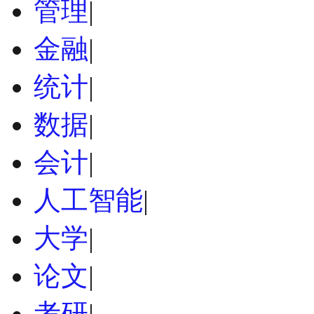
管理
|
金融
|
统计
|
数据
|
会计
|
人工智能
|
大学
|
论文
|
考研
|