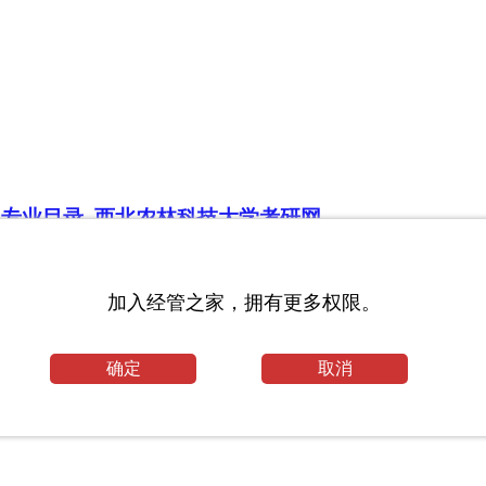
生专业目录_西北农林科技大学考研网
研专业目录_河南科技大学考研网
加入经管之家，拥有更多权限。
生毕业论文
剂信息_浙江大学考研网
确定
取消