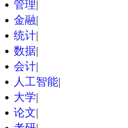
管理
|
金融
|
统计
|
数据
|
会计
|
人工智能
|
大学
|
论文
|
考研
|