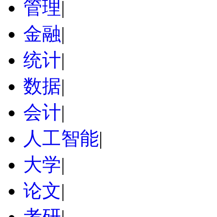
管理
|
金融
|
统计
|
数据
|
会计
|
人工智能
|
大学
|
论文
|
考研
|