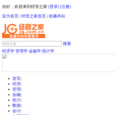
你好，欢迎来到经管之家
[登录]
[注册]
设为首页
|
经管之家首页
|
收藏本站
搜索
经济学
管理学
金融学
统计学
首页
|
经济
|
管理
|
金融
|
统计
|
数据
|
会计
|