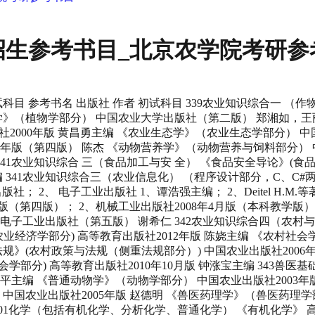
生招生参考书目_北京农学院考研参
) 中国农业出版社2007年11月版 朱启臻主编 342农业知识综合 四（农业科技组织 与服务） 《农业政策与法规》(农村政策与法规（侧重法规部分）) 中国农业出版社2006年1月版 张文方，卞新民主编 《管理学》（管理学部分） 中国政法大学出版社2009年8月版 刘俊生主编 《农村社会学》(农村社会学部分) 高等教育出版社2010年10月版 钟涨宝主编 343兽医基础 《兽医硕士专业学位兽医基础知识全国统一（联合）考试大纲及复习指南》 中国农业大学出版社2004年版（第二版） 陆承平主编 《普通动物学》（动物学部分） 中国农业出版社2003年版 张训蒲 《家畜生理学》（动物生理学部分） 中国农业出版社2003年版（第四版） 陈杰 《兽医病理学》（兽医病理学部分） 中国农业出版社2005年版 赵德明 《兽医药理学》（兽医药理学部分） 中国农业出版社2004年版（第二版） 陈杖榴 《动物医院临床技术》（临床诊断学） 中国农业出版社2004年版 林德贵 701化学（包括有机化学、分析化学、普通化学） 《有机化学》 高等教育出版社（第二版） 赵建庄主编 《普通化学》 或各农林院校当前使用的教材 中国农业大学出版社（第三版） 赵士铎主编 《定量分析简明教程》 或各农林院校当前使用的教材 中国农业大学出版社（第二版） 赵士铎主编 《化学复习指南暨习题解析》 中国农业大学出版社 赵士铎，周乐，张曙生主编 702风景园林规划设计基础 《园林设计》 中国林业出版社1997年版 唐学山 《城市园林绿地规划》 中国林业出版社2006年版 杨赉丽 《中国古典园林史》 清华大学出版社2008年版 周维权 801植物生理生化 《植物生理学》 高等教育出版社（第六版） 潘瑞炽主编 《生物化学》 中国农业大学出版社（第二版） 刘国琴，张曼夫主编 802动物生理生化 《动物生理学》 科学出版社2013年版（第二版） 欧阳五庆主编 《动物生理学》 清华大学出版社2012年版 金天明主编 《动物生物化学》 清华大学出版社2013年版（第一版） 李留安，袁学军主编 《动物生物化学》 中国农业大学出版社2007年版（第一版） 胡兰主编 803经济学 《微观经济学》 中国农业科学技术出版社