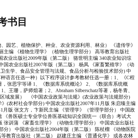
考书目
 何忠伟，郑春慧 《宏观经济学》 中国农业科学技术出版社 何忠伟 804园林快速设计 《园林设计》 中国林业出版社1997年版 唐学山 《城市园林绿地规划》 中国林业出版社2006年版 杨赉丽 《中国古典园林史》 清华大学出版社2008年版 周维权 805园林植物 《花卉学》 中国农业出版社（第二版） 包满珠主编 《园林树木学》 中国林业出版社2004年版 卓丽环主编 806生态学 《生态学》 高等教育出版社2008年版 杨持 《森林生态学》 高等教育出版社2010年版 李俊清 807食品微生物 《食品微生物学》 中国农业出版社2011年版 (第三版) 江汉湖，董明盛主编 808食品化学 《食品化学》 中国农业大学出版社2008年版（第二版） 阚建全主编 809作物栽培学 《作物栽培学总论》 科学出版社(普通高等教育十一五国家级规划教材) 第二版 曹卫星 810园艺通论 《园艺通论》 高等教育出版社2006年版 马凯，侯喜林 811植物保护基础 《普通昆虫学》 中国农业大学出版社（第一版） 彩万志主编 《普通植物病理学》 中国农业出版社（第三版） 许志刚主编 812种子学 《作物种子学》 中国农业出版社（全国高等农林院校十一五规划教材） 高荣岐，张春庆 813资源环境综合基础 《农业资源利用与管理》 中国林业出版社（北京）2002年版 皮广洁 《环境科学概论》 高等教育出版社（北京）2010年版 杨志峰 814畜牧基础 《畜牧概论》 高等教育出版社2006年版 蒋思文 815兽医综合 《兽医学》 中国农业出版社2002年版（第二版） 高作信 816食品工艺学 《食品工艺学》 中国轻工业出版社2013年版(第一版) 夏文水主编 817农业信息学概论 《农业信息化技术导论》 中国农业科学技术出版社2009年版 马新明 818农业推广学 《农业推广学》 中国农业大学出版社2008年1月版 高启杰主编 考试科目 参考书名 出版社 作者 复试科目 901园林植物造景 《植物造景》 中国林业出版社1994年版 苏雪痕 902植物生理 《植物生理学》 高等教育出版社(第五版) 潘瑞炽 《现代植物生理学》 高等教育出版社 李合生主编