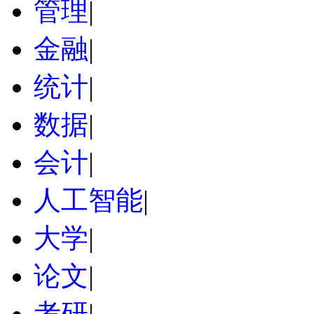
管理
|
金融
|
统计
|
数据
|
会计
|
人工智能
|
大学
|
论文
|
考研
|