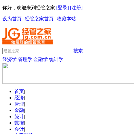
你好，欢迎来到经管之家
[登录]
[注册]
设为首页
|
经管之家首页
|
收藏本站
搜索
经济学
管理学
金融学
统计学
首页
|
经济
|
管理
|
金融
|
统计
|
数据
|
会计
|