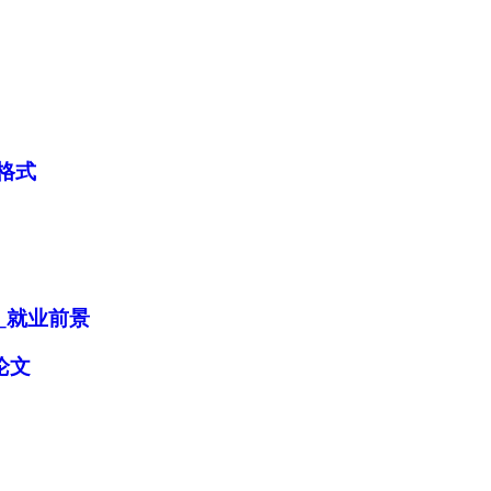
格式
加入经管之家，拥有更多权限。
_就业前景
论文
确定
取消