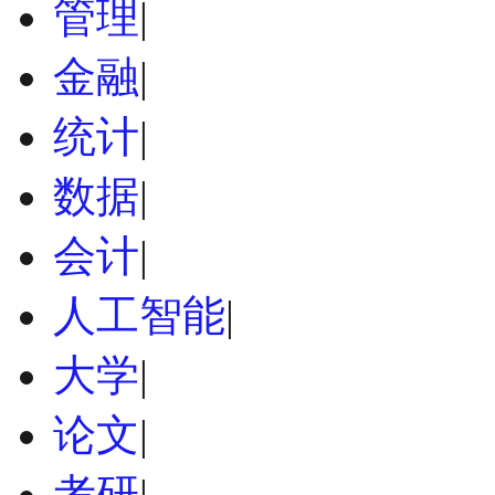
管理
|
金融
|
统计
|
数据
|
会计
|
人工智能
|
大学
|
论文
|
考研
|