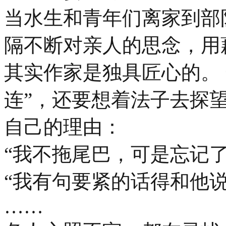
当水生和青年们离家到部
隔不断对亲人的思念，用
其实作家是独具匠心的。
连”，还要想着法子去探
自己的理由：
“我不拖尾巴，可是忘记了
“我有句要紧的话得和他说
……