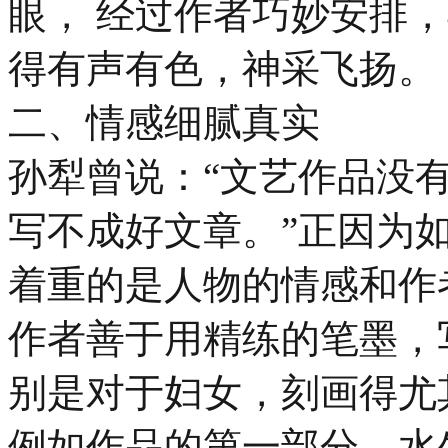
眼， 经过作者巧妙安排
得有声有色，神采飞扬。
二、情感细腻真实
孙犁曾说：“文艺作品没
写不成好文章。”正因为
着重的是人物的情感和作
作者善于用精练的笔墨，
别是对于妇女，刻画得尤
例如作品的第一部分，水