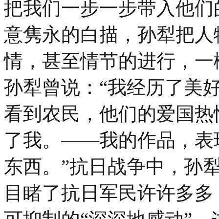
把我们一步一步带入他们
意隽永的白描，孙犁把人
情，甚至情节的进行，一
孙犁曾说：“我经历了美
看到农民，他们的爱国热
了我。——我的作品，表
东西。”抗日战争中，孙
目睹了抗日军民许许多多