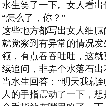
水生笑了一下。女人看出
“怎么了，你？”
这些地方都写出女人细腻
就觉察到有异常的情况发
领，有点吞吞吐吐，这就
续追问，非弄个水落石出
当水生回答：“明天我就到
人的手指震动了一下，想