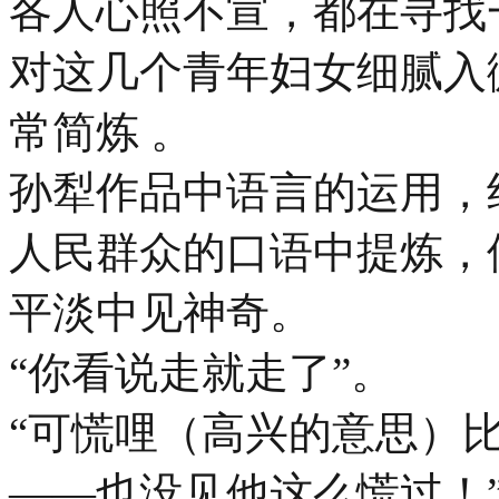
各人心照不宣，都在寻找
对这几个青年妇女细腻入
常简炼 。
孙犁作品中语言的运用，
人民群众的口语中提炼，
平淡中见神奇。
“你看说走就走了”。
“可慌哩（高兴的意思）
——也没见他这么慌过！