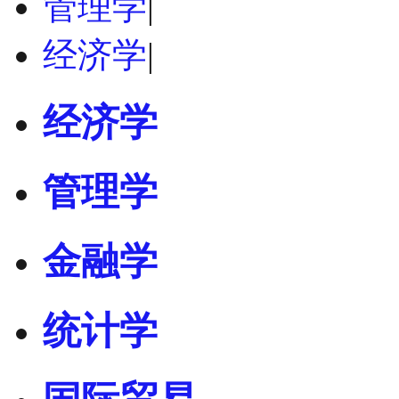
管理学
|
经济学
|
经济学
管理学
金融学
统计学