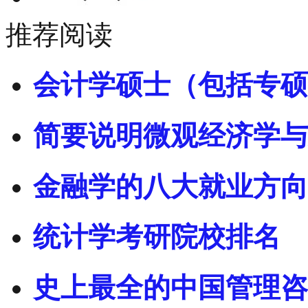
推荐阅读
会计学硕士（包括专硕
简要说明微观经济学与
金融学的八大就业方向
统计学考研院校排名
史上最全的中国管理咨