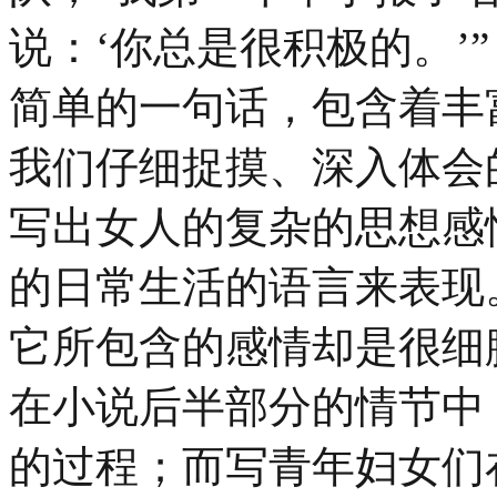
说：‘你总是很积极的。’”
简单的一句话，包含着丰
我们仔细捉摸、深入体会
写出女人的复杂的思想感
的日常生活的语言来表现
它所包含的感情却是很细
在小说后半部分的情节中
的过程；而写青年妇女们