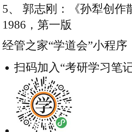
5、 郭志刚：《孙犁创
1986，第一版
经管之家“学道会”小程序
扫码加入“考研学习笔记