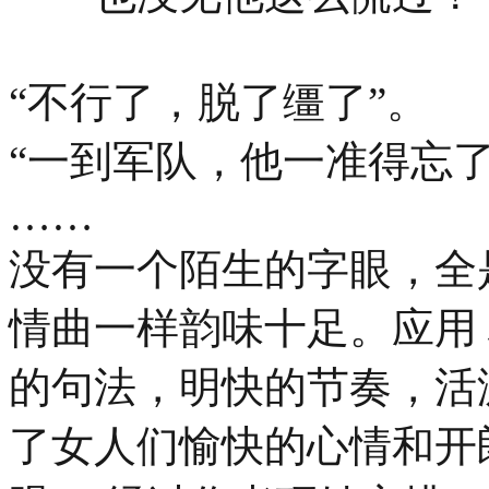
“不行了，脱了缰了”。
“一到军队，他一准得忘了
……
没有一个陌生的字眼，全
情曲一样韵味十足。应用
的句法，明快的节奏，活
了女人们愉快的心情和开