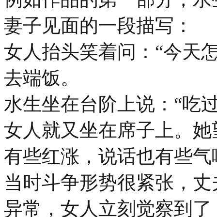
妻子见面的一段描写：
女人抬头笑着问：“今天
去端饭。
水生坐在台阶上说：“吃
女人就又坐在席子上。她
有些红涨，说话也有些气
当时斗争形势很紧张，丈
异常，女人立刻觉察到了