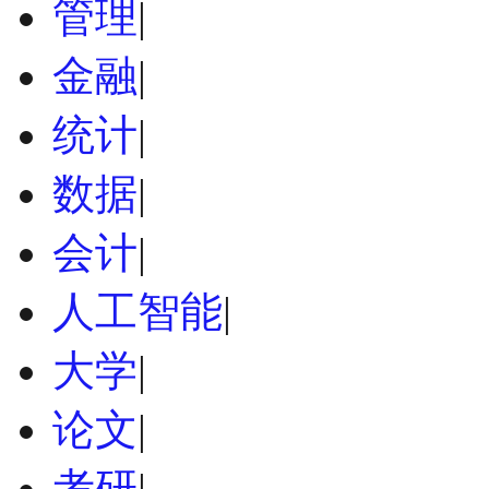
管理
|
金融
|
统计
|
数据
|
会计
|
人工智能
|
大学
|
论文
|
考研
|