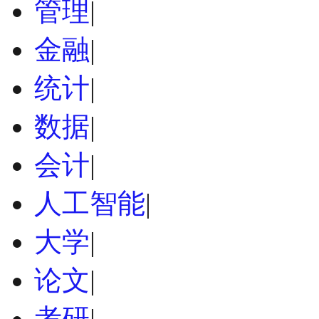
管理
|
金融
|
统计
|
数据
|
会计
|
人工智能
|
大学
|
论文
|
考研
|