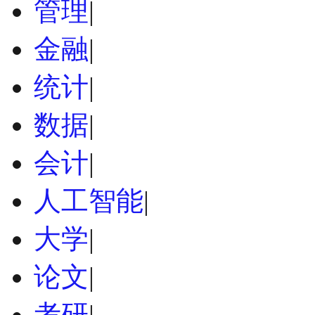
管理
|
金融
|
统计
|
数据
|
会计
|
人工智能
|
大学
|
论文
|
考研
|