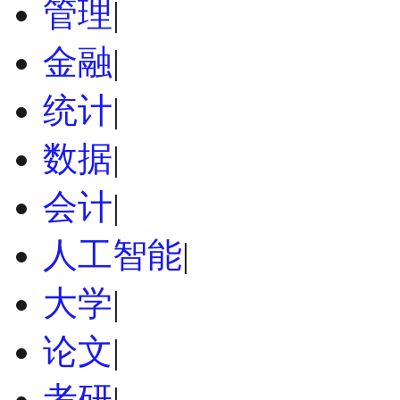
管理
|
金融
|
统计
|
数据
|
会计
|
人工智能
|
大学
|
论文
|
考研
|