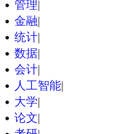
管理
|
金融
|
统计
|
数据
|
会计
|
人工智能
|
大学
|
论文
|
考研
|