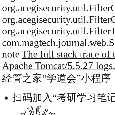
org.acegisecurity.util.Filt
org.acegisecurity.util.Filt
org.acegisecurity.util.Filt
com.magtech.journal.web.Se
note
The full stack trace of 
Apache Tomcat/5.5.27 logs
经管之家“学道会”小程序
扫码加入“考研学习笔记