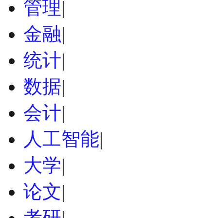
管理
|
金融
|
统计
|
数据
|
会计
|
人工智能
|
大学
|
论文
|
考研
|