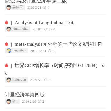
陈强 高级计量经济学 第二版
姜佳玉
2020-2-21
0
Analysis of Longitudinal Data
|
yinminghui
2010-5-27
8
meta-analysis元分析的一些论文资料打包
|
fanpeihua
2010-12-11
21
世界GDP增长率（时间序列1971-2004）.xl
|
s
liujunyun
2009-5-6
5
计量经济学第四版
@ll
2020-2-20
2