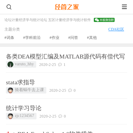
论坛
计量经济学与统计论坛 五区
计量经济学与统计软件
主题分类
CDA社区
#词条
#学科前沿
#作业
#问答
#其他
各类DEA模型汇编及MATLAB源代码有偿代写
varuto_hhy
2020-2-25
1
stata求指导
骑着蜗牛去上课
2020-2-25
0
统计学习导论
zjc1234567
2020-2-25
0