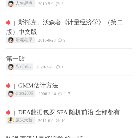
人生起点
2019-5-9
3
斯托克、沃森著《计量经济学》（第二
|
版）中文版
乐趣老梁
2015-9-28
9
第一贴
步行者lt
2020-2-21
1
GMM估计方法
|
citics2006
2006-3-14
117
DEA数据包罗 SFA 随机前沿 全部都有
|
寂灭天骄
2011-6-9
10