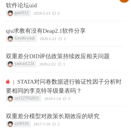
软件论坛uid
gan0112
2020-2-23
0
qiu求教有没有Deap2.1软件分享
GeyiKrystal
2020-2-22
2
双重差分DID评估政策持续效应相关问题
yanran1224
2020-2-22
1
STATA对问卷数据进行验证性因子分析时
|
要相同的李克特等级量表吗？
ax1227932815
2019-1-14
5
双重差分模型对政策长期效应的研究
zy90110
2017-7-19
2