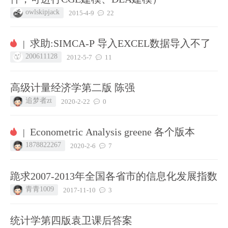
owlskipjack
2015-4-9
22
求助:SIMCA-P 导入EXCEL数据导入不了
|
200611128
2012-5-7
11
高级计量经济学第二版 陈强
追梦者zt
2020-2-22
0
Econometric Analysis greene 各个版本
|
1878822267
2020-2-6
7
跪求2007-2013年全国各省市的信息化发展指数
青青1009
2017-11-10
3
统计学第四版袁卫课后答案