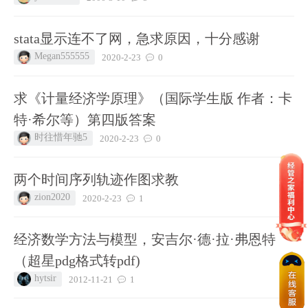
stata显示连不了网，急求原因，十分感谢
Megan555555
2020-2-23
0
求《计量经济学原理》（国际学生版 作者：卡
特·希尔等）第四版答案
时往惜年驰5
2020-2-23
0
两个时间序列轨迹作图求教
zion2020
2020-2-23
1
经济数学方法与模型，安吉尔·德·拉·弗恩特
（超星pdg格式转pdf)
hytsir
2012-11-21
1