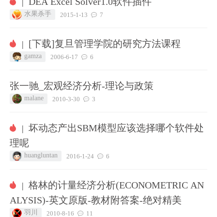
DEA Excel Solver1.0软件插件
|
水果杀手
2015-1-13
7
[下载]复旦管理学院的研究方法课程
|
gamza
2006-6-17
6
张一驰_宏观经济分析-理论与政策
malane
2010-3-30
3
坏动态产出SBM模型应该选择哪个软件处
|
理呢
huangluntan
2016-1-24
6
格林的计量经济分析(ECONOMETRIC AN
|
ALYSIS)-英文原版-教材附答案-绝对精美
羽川
2010-8-16
11