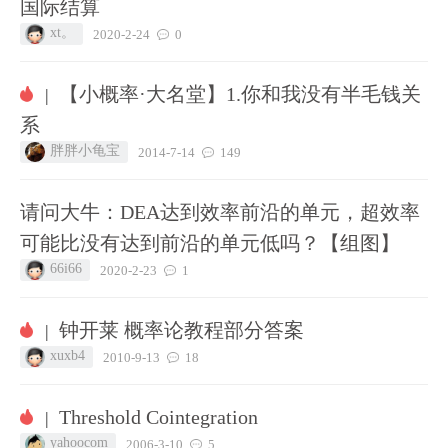
国际结算
xt。
2020-2-24
0
【小概率·大名堂】1.你和我没有半毛钱关
|
系
胖胖小龟宝
2014-7-14
149
请问大牛：DEA达到效率前沿的单元，超效率
可能比没有达到前沿的单元低吗？【组图】
66i66
2020-2-23
1
钟开莱 概率论教程部分答案
|
xuxb4
2010-9-13
18
Threshold Cointegration
|
yahoocom
2006-3-10
5