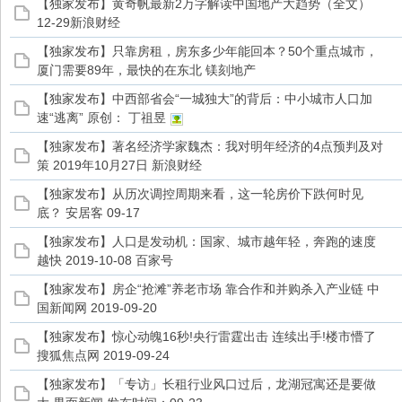
【独家发布】黄奇帆最新2万字解读中国地产大趋势（全文）
12-29新浪财经
【独家发布】只靠房租，房东多少年能回本？50个重点城市，
家
厦门需要89年，最快的在东北 镁刻地产
【独家发布】中西部省会“一城独大”的背后：中小城市人口加
速“逃离” 原创： 丁祖昱
【独家发布】著名经济学家魏杰：我对明年经济的4点预判及对
策 2019年10月27日 新浪财经
【独家发布】从历次调控周期来看，这一轮房价下跌何时见
底？ 安居客 09-17
【独家发布】人口是发动机：国家、城市越年轻，奔跑的速度
越快 2019-10-08 百家号
【独家发布】房企“抢滩”养老市场 靠合作和并购杀入产业链 中
国新闻网 2019-09-20
【独家发布】惊心动魄16秒!央行雷霆出击 连续出手!楼市懵了
搜狐焦点网 2019-09-24
【独家发布】「专访」长租行业风口过后，龙湖冠寓还是要做