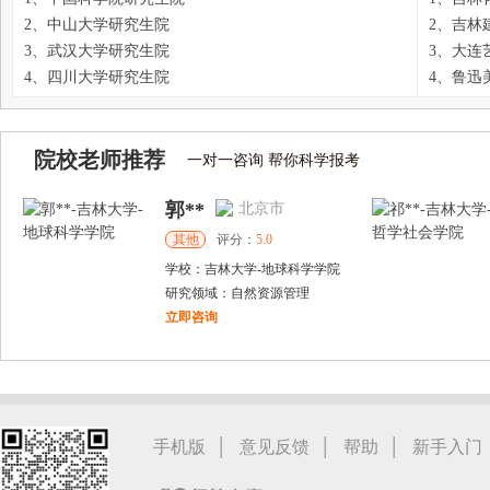
2、中山大学研究生院
2、吉林
3、武汉大学研究生院
3、大连
4、四川大学研究生院
4、鲁迅
院校老师推荐
一对一咨询 帮你科学报考
郭**
北京市
其他
评分：
5.0
学校：
吉林大学
-
地球科学学院
研究领域：
自然资源管理
立即咨询
戴稳胜
北京市
博导
评分：
1.0
学校：
中国人民大学
-
财政金融学院
研究领域：
风险管理、保险精算、人民币国际化
|
|
|
手机版
意见反馈
帮助
新手入门
立即咨询