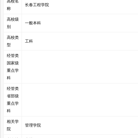
高校名
长春工程学院
称
高校级
一般本科
别
管
高校类
工科
型
经管类
国家级
重点学
科
经管类
之
省部级
重点学
科
相关学
管理学院
院