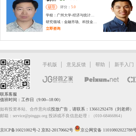
硕导
评分：
5.0
学校：
广州大学
-
经济与统计学院
研究领域：
金融市场、科技金融、产业经济
立即咨询
戴稳胜
北京市
博导
评分：
1.0
学校：
中国人民大学
-
财政金融学院
研究领域：
风险管理、保险精算、人民币国际化
|
|
|
手机版
意见反馈
帮助
新手入门
立即咨询
联系客服
值班时间：工作日（9:00--18:00）
如有投资本站、合作意向或
投放广告，请联系：13661292478（刘老师）
邮箱：service@pinggu.org 投诉或不良信息处理：（010-68466864）
京ICP备16021002号-2
京B2-20170662号
京公网安备 11010802022788