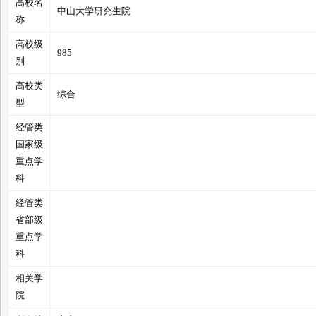
高校名
中山大学研究生院
称
高校级
985
别
管
高校类
综合
型
经管类
国家级
重点学
科
经管类
之
省部级
重点学
科
相关学
院