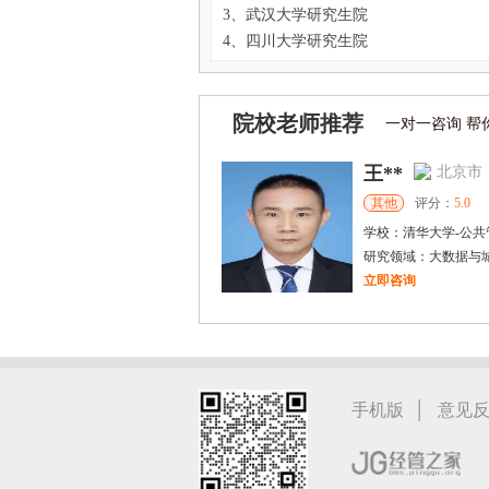
3、武汉大学研究生院
4、四川大学研究生院
院校老师推荐
一对一咨询 帮
王**
北京市
其他
评分：
5.0
学校：
清华大学
-
公共
研究领域：
大数据与
立即咨询
晁江锋
郑州
硕导
评分：
5.0
学校：
郑州航空工业
研究领域：
风险管理
|
手机版
意见
立即咨询