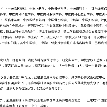
4个（中医临床基础、中医内科学、中医骨伤科学、中医妇科学），部局级重点
科学、中医内科消化学科、中医内科脑病学科、中医内科心血管学科、中医外
、中医临床基础、中西医结合基础、中医骨伤科学、中药学、中医妇科学、针
科总数在全国地方中医药院校和广东省属高校中均居首位；我校拥有中医学、
权，博士后科研流动站3个，博士学位授权点、硕士学位授权点已全面覆盖了
下的所有二级学科，博士点15个、硕士点18个；学校设有14个院部，开设本科
7个学科门类，其中中医学、中药学、针灸推拿学是广东省名牌专业；已形成“
院11所，拥有全国一流的专科专病医疗中心、研究实验室。学校教职工总数（含
人，正高职称人员258人，副高职称542人，博士生导师124人，硕士生导师410
，仪器设备总值3.09亿元；已建成信息网络管理中心、测试中心和实验动物中
教学综合实验室1个，临床教学综合实验室功能处于国内医药院校领先水平；有教
16间，其它类教学基地2间，实践教学条件良好。
力，是卫生部临床药理研究基地及中国中医药师培训基地之一，已建成5个国
重点实验室（研究室、中心、基地）。