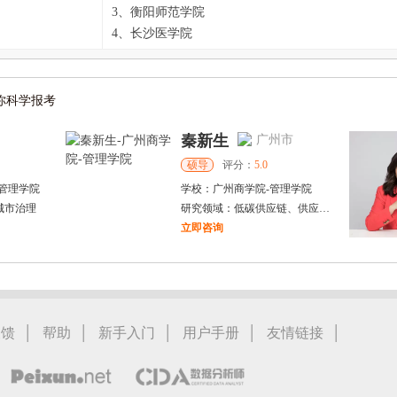
3、衡阳师范学院
4、长沙医学院
你科学报考
秦新生
广州市
硕导
评分：
5.0
管理学院
学校：
广州商学院
-
管理学院
城市治理
研究领域：
低碳供应链、供应链金融、智慧物流
立即咨询
张古鹏
市
北京市
博导
评分：
5.0
管理学院
-
商学院
学校：
中国科学院大学
-
公共政策与管理学院
与资产定价
研究领域：
创新管理、公共管理
|
|
|
|
|
反馈
帮助
新手入门
用户手册
友情链接
立即咨询