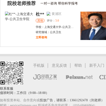
院校老师推荐
一对一咨询 帮你科学报考
杜**
黄浦区
其他
评分：
5.0
学校：
上海交通大学
-
公共卫生学院
研究领域：
公共卫生
立即咨询
万志宏
天津市
硕导
评分：
5.0
学校：
南开大学
-
经济学院
研究领域：
国际金融、金融市场
|
|
|
手机版
意见反馈
帮助
新手入门
立即咨询
联系客服
值班时间：工作日（9:00--18:00）
如有投资本站、合作意向或
投放广告，请联系：13661292478（刘老师）
邮箱：service@pinggu.org 投诉或不良信息处理：（010-68466864）