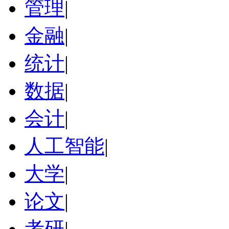
管理
|
金融
|
统计
|
数据
|
会计
|
人工智能
|
大学
|
论文
|
考研
|