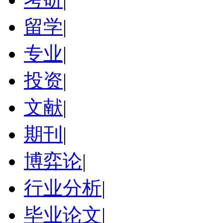
留学
|
专业
|
投资
|
文献
|
期刊
|
博弈论
|
行业分析
|
毕业论文
|