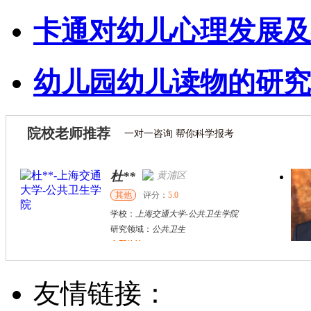
卡通对幼儿心理发展及
幼儿园幼儿读物的研究
院校老师推荐
一对一咨询 帮你科学报考
杜**
黄浦区
其他
评分：
5.0
学校：
上海交通大学
-
公共卫生学院
研究领域：
公共卫生
立即咨询
万志宏
天津市
硕导
评分：
5.0
友情链接：
学校：
南开大学
-
经济学院