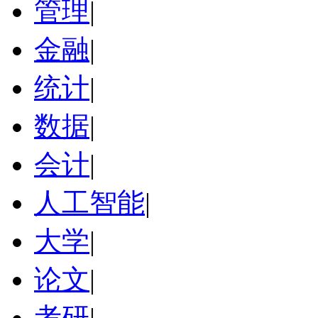
管理
|
金融
|
统计
|
数据
|
会计
|
人工智能
|
大学
|
论文
|
考研
|