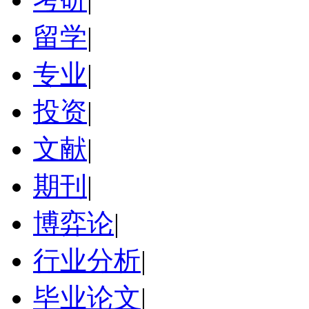
留学
|
专业
|
投资
|
文献
|
期刊
|
博弈论
|
行业分析
|
毕业论文
|