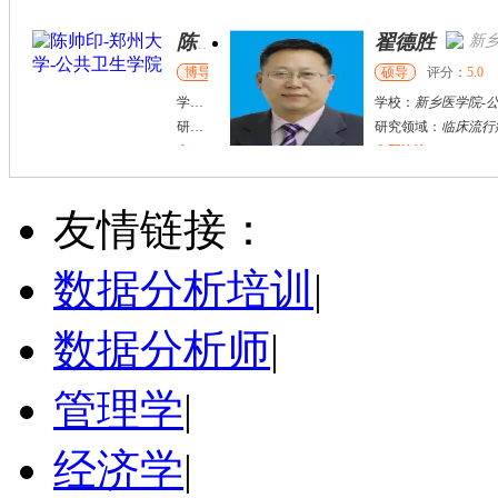
翟德胜
新乡市
硕导
评分：
5.0
学校：
新乡医学院
-
公共卫生学院
研究领域：
临床流行病学，疾病预防控制
立即咨询
张千帆
哈尔滨市
博导
评分：
5.0
友情链接：
学校：
哈尔滨工业大学
-
电气工程及自动化学院
研究领域：
电气工程，新能源汽车驱动和充电
数据分析培训
|
立即咨询
数据分析师
|
管理学
|
经济学
|