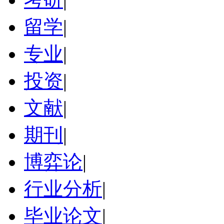
留学
|
专业
|
投资
|
文献
|
期刊
|
博弈论
|
行业分析
|
毕业论文
|