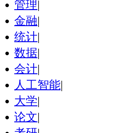
管理
|
金融
|
统计
|
数据
|
会计
|
人工智能
|
大学
|
论文
|
考研
|