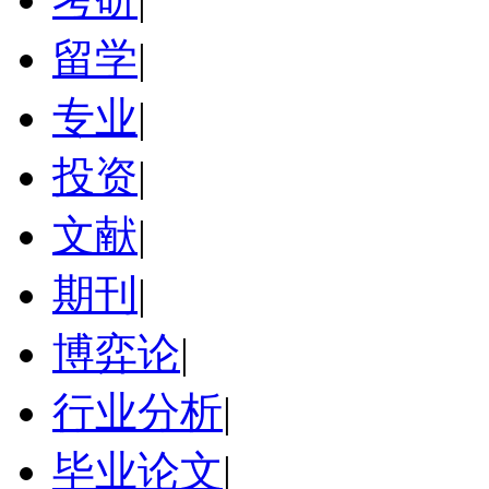
留学
|
专业
|
投资
|
文献
|
期刊
|
博弈论
|
行业分析
|
毕业论文
|