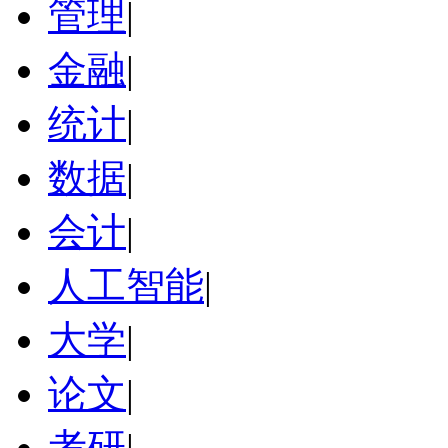
管理
|
金融
|
统计
|
数据
|
会计
|
人工智能
|
大学
|
论文
|
考研
|