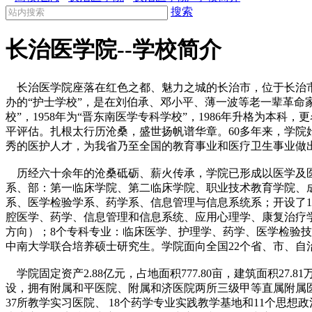
搜索
长治医学院--学校简介
长治医学院座落在红色之都、魅力之城的长治市，位于长治市解
办的“护士学校”，是在刘伯承、邓小平、薄一波等老一辈革命家的
校”，1958年为“晋东南医学专科学校”，1986年升格为本科
平评估。扎根太行历沧桑，盛世扬帆谱华章。60多年来，学院
秀的医护人才，为我省乃至全国的教育事业和医疗卫生事业做
历经六十余年的沧桑砥砺、薪火传承，学院已形成以医学及医
系、部：第一临床学院、第二临床学院、职业技术教育学院、
系、医学检验学系、药学系、信息管理与信息系统系；开设了
腔医学、药学、信息管理和信息系统、应用心理学、康复治疗
方向）；8个专科专业：临床医学、护理学、药学、医学检验技
中南大学联合培养硕士研究生。学院面向全国22个省、市、自
学院固定资产2.88亿元，占地面积777.80亩，建筑面积27
设，拥有附属和平医院、附属和济医院两所三级甲等直属附属
37所教学实习医院、 18个药学专业实践教学基地和11个