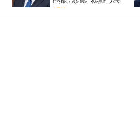
研究领域：
风险管理、保险精算、人民币国际化
立即咨询
陈传红
武汉市
硕导
评分：
5.0
学校：
中南民族大学
-
管理学院
研究领域：
数字经济与消费行为，共享经济与协同消费，创新与采纳行为
立即咨询