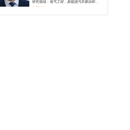
研究领域：
电气工程，新能源汽车驱动和充电
立即咨询
强宏杰
长沙市
其他
评分：
5.0
学校：
中南大学
-
商学院
研究领域：
基于微观经济学理论与数据的个人行为分析 2企业决策研究（定价、产品链设计、进入与退出、反垄断分析） 产业组织理论
立即咨询