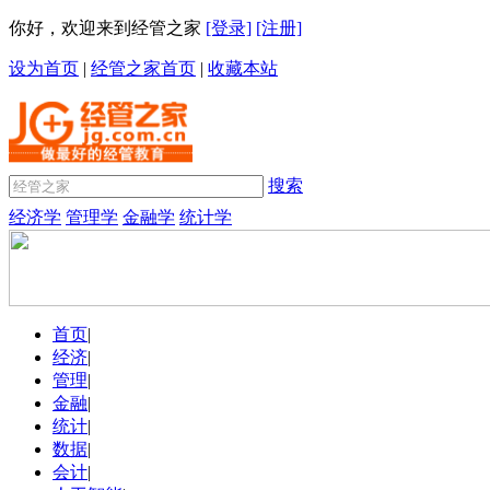
你好，欢迎来到经管之家
[登录]
[注册]
设为首页
|
经管之家首页
|
收藏本站
搜索
经济学
管理学
金融学
统计学
首页
|
经济
|
管理
|
金融
|
统计
|
数据
|
会计
|