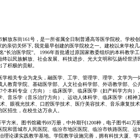
放东街161号，是一所省属全日制普通高等医学院校。学校创建
亲切关怀下, 我党最早创建的医学院校之一。建校以来学校几易其名
，更名“长治医学院”。 1996年首批通过原国家教委组织的本科教
始终以民族解放、社会发展、科技进步、光大文明和弘扬经世济
出了积极的贡献。
学相关专业为龙头，融医学、工学、管理学、理学、文学为一体
成人教育学院、基础医学部、人文社会科学部、外语教学部、公
17个本科专业（方向）：临床医学、临床医学（妇产科学方向）
学、音乐学（音乐治疗方向）、运动人体科学、临床医学（精神
术、眼视光技术、口腔医学技术、医疗美容技术、音乐康复技术
治区招生，在校生达万余人。
.81万平方米。图书馆藏书69万册，中外期刊1200种，电子图书
医院和晋城市人民医院、临汾市地区医院、临汾市铁路医院、运
思想政治理论课实践教学基地。学院教学设施完善，拥有科技大厦、