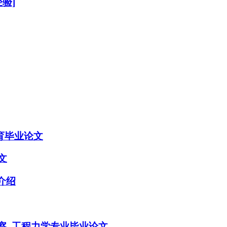
验]
育毕业论文
文
介绍
察_工程力学专业毕业论文