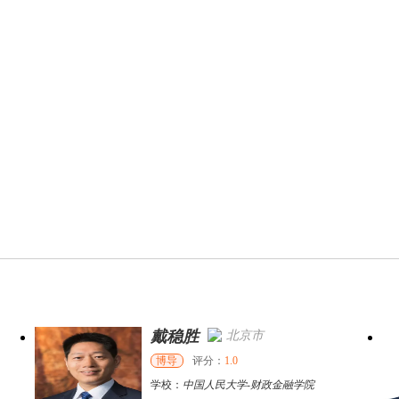
戴稳胜
北京市
博导
评分：
1.0
学校：
中国人民大学
-
财政金融学院