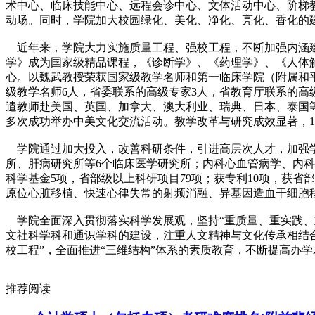
术中心、临床技能中心、远程会诊中心、文体活动中心、阶梯
动场。同时，学院加大校园绿化、美化、净化、亮化、香化的
近年来，学院大力实施质量工程、强校工程，不断加强内涵建
学》成为国家级精品课程，《诊断学》、《药理学》、《人体
心。以魏武教授荣获国家级教学名师和第一临床学院（附属和
级教学名师6人，省委联系的高级专家3人，省教育厅联系的高
遣教师赴美国、英国、加拿大、澳大利业、瑞典、日本、泰国
多次成功举办中美文化交流活动。教学改革与研究成效显著，
学院通过加大投入，改善科研条件，引进高层次人才，加强学
所、肝病研究所等6个临床医学研究所；内科心血管病学、内科
科学基金5项，省部级以上科研项目79项；获专利10项，获省部级
原位心脏移植、快速心律失常的射频消融、异基因造血干细胞移
学院全面深入贯彻落实科学发展观，坚持“重质量、重实践、
文社科学科和通识学科的建设，注重人文精神与文化传承相结合
校工程”，全面推进“三维结构”体系的素质教育，不断提高办
推荐阅读