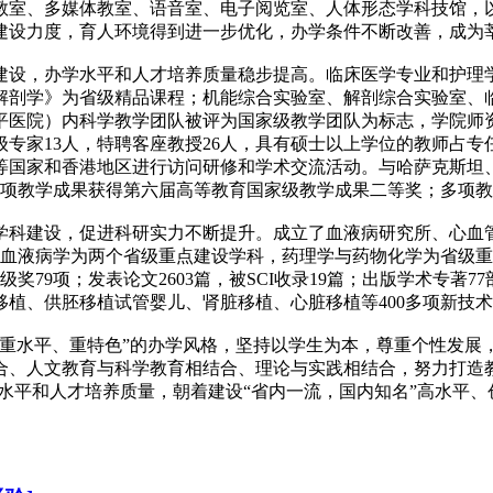
教室、多媒体教室、语音室、电子阅览室、人体形态学科技馆，
建设力度，育人环境得到进一步优化，办学条件不断改善，成为
设，办学水平和人才培养质量稳步提高。临床医学专业和护理
解剖学》为省级精品课程；机能综合实验室、解剖综合实验室、
平医院）内科学教学团队被评为国家级教学团队为标志，学院师
级专家13人，特聘客座教授26人，具有硕士以上学位的教师占专
等国家和香港地区进行访问研修和学术交流活动。与哈萨克斯坦
1项教学成果获得第六届高等教育国家级教学成果二等奖；多项
科建设，促进科研实力不断提升。成立了血液病研究所、心血
血液病学为两个省级重点建设学科，药理学与药物化学为省级重
奖79项；发表论文2603篇，被SCI收录19篇；出版学术专著
植、供胚移植试管婴儿、肾脏移植、心脏移植等400多项新技
重水平、重特色”的办学风格，坚持以学生为本，尊重个性发展
、人文教育与科学教育相结合、理论与实践相结合，努力打造教
学水平和人才培养质量，朝着建设“省内一流，国内知名”高水平