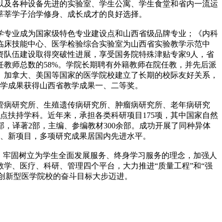
以及各种设备先进的实验室、学生公寓、学生食堂和省内一流运
莘莘学子治学修身、成长成才的良好选择。
学专业成为国家级特色专业建设点和山西省级品牌专业；《内科
临床技能中心、医学检验综合实验室为山西省实验教学示范中
资队伍建设取得突破性进展，享受国务院特殊津贴专家9人，省
任教师总数的58%。学院长期聘有外籍教师在院任教，并先后派
、加拿大、美国等国家的医学院校建立了长期的校际友好关系，
教学成果获得山西省教学成果一、二等奖。
管病研究所、生殖遗传病研究所、肿瘤病研究所、老年病研究
点扶持学科。近年来，承担各类科研项目175项，其中国家自然
77部，译著2部，主编、参编教材300余部。成功开展了同种异体
术、新项目，多项研究成果居国内先进水平。
，牢固树立为学生全面发展服务、终身学习服务的理念，加强人
学、医疗、科研、管理四个平台，大力推进“质量工程”和“强
、创新型医学院校的奋斗目标大步迈进。