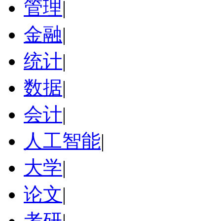
管理
|
金融
|
统计
|
数据
|
会计
|
人工智能
|
大学
|
论文
|
考研
|