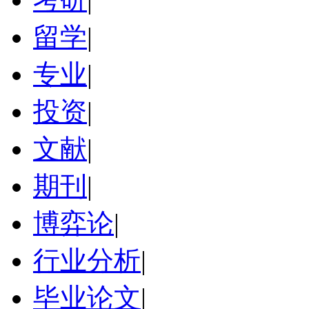
留学
|
专业
|
投资
|
文献
|
期刊
|
博弈论
|
行业分析
|
毕业论文
|